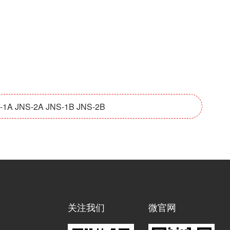
JNS-2A JNS-1B JNS-2B
关注我们
微官网