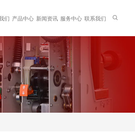
我们
产品中心
新闻资讯
服务中心
联系我们